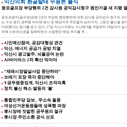
익산의회 환골탈태 무용론 불식
웅포골프장 부당행위 2건 감사원 공익감사청구 원안가결 새 지평 
웅포관광지(골프장)관련 2건의 부당한 행정행위에 대한 감사원 공익감사 청구의 건이 
는 수년 동안 권력형 비리에 맞서 온 해당지역 주민들의 승리이자, 그동안 불신을 
마련했다는 평가를 받고 있다. 27일 익산시의회는 지난해 9월 10일부터 18일까지
위해 사유재산권을 침해하면서 수용했던 해당 부지를 투…
시민예산참여, 공감대형성 관건
익산, 에너지 공급가 공방 치열
익산시 광고발주, 뇌물공여 논란
AI바이러스 2차 확산 막아야
“재래시장말살사업 중단하라”
쓰레기 포장 즉각 중단해야
Y공무원중징계, 익산시 조작의혹
정치 불신 해소 발등의 '불'
통합민주당 답보.. 무소속 돌풍
여성선거운동원들에 성폭행 파장
李시장에 짓밟힌 공무원의 절규
李시장 주민소환 공식 선포