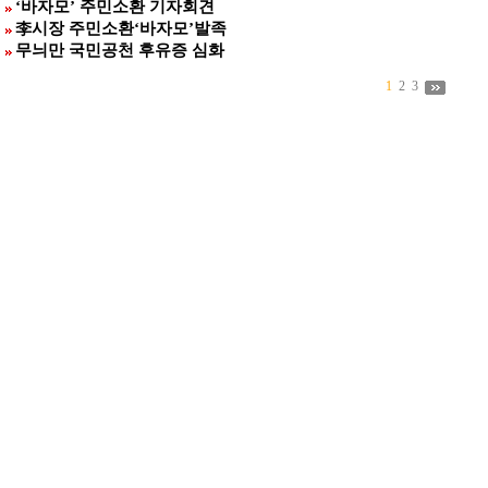
‘바자모’ 주민소환 기자회견
李시장 주민소환‘바자모’발족
무늬만 국민공천 후유증 심화
1
2
3