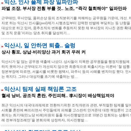
익산, 인사 풀제 파장 일파만파
파벌 조장, 부서장 전횡 부를 것.. 노조, “즉각 철회해야” 일파만파
근무태만, 무사안일, 품위손상 등의 조직분위기를 저해하는 공무원들 가운데, 개선. 
자로 하는 익산시 인사풀(pool)제가 시행초입부터 강력한 반발에 부딪히는 등 난항을
대상으로 하고 있어, 중추조직의 변화를 추동하지 못한 채 부서장의 지나친 권한 확대에
및 조직 운용’이라는 당초 취지를 달성하기…
익산시, 일 안하면 퇴출.. 술렁
상사 횡포, 상납-비리양산 과거 회귀 우려 커
익산시가 일 않는 공무원 색출에 나섰다. 상사들이 지목한 공무원들을 행정지원팀에 모
하지 못하거나 근무태도가 개선되지 않으면 최종적으로 퇴출시키는 이른바 ‘철 밥통 깨
정본부장에 따르면, 서울시를 비롯한 평택시, 파주시 등의 사례를 벤치마킹 했다. 인
는 취지다. 그러나 대상자를 초기에 색출하는 방…
익산시 팀제 실패 책임론 고조
혈세 낭비, 공조직 혼란, 주민피해.. 李시장이 배상책임져야
최근 익산시의 대국대과체제로 전환하기위한 조직개편과 관련, 부적절한 팀제를 밀어
사회를 혼란에 빠뜨리면서 주민들에게 피해를 고스란히 안겨준데 대한 책임론이 고조되고
회의는 최기재(민노당 비례)의원의 돌출 의사진행발언으로 10분간 정회되는 상황이
례 전부개정조례안’을 본회의에 상정하자, 의사진행발…