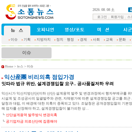
2026. 08. 08 土
로그인
회원가입
스
이슈
기획
지방자치
정치ㆍ행정
경제
사회
교육
문화
이슈
Home
>
뉴스
> 이슈
익산産團 비리의혹 점입가경
잇따라 법규 위반, 설계경쟁입찰 요구.. 공사품질저하 우려
익산시가 익산지방산단(이하 산단) 설계용역 발주 및 변경과정에서 행자부예규를 위반
시설계 및 조성공사의 일괄발주와 관련, 자체평가에 따른 설계경쟁입찰 공고를 최근
달청과 대립, 이 배경에 대한 의혹이 증폭되고 있다. 조달청은 공개경쟁입찰의 기본
해 업자를 선정해야 하고, 설계경쟁입찰이 불가피한 상…
┗
산단설게용역 발주방식 변경의혹
┗
공기업자금 의료산단에 집중해야