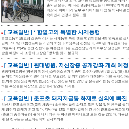
극복해 나가고 있다. 교직원 상조회를 중심으로 에너
출퇴근 운동」에 나선 원광대학교는 1,000여명의 회
어갔다. 이에 따라 일부 부서에서는 아침 일찍 시내일
속하면서 건강과 팀워크를…
[ 교육일반 ] ‘ 함열고의 특별한 사제동행
함열고등학교(교장 조중배)에서는 사제동행 특전 캠프 병영체험을 4회 연속으로 실시하
님이, 2007년 여름캠프에는 20명의 학생과 학생부장 선생님이, 2008년 겨울캠프에는
29일부터 3박4일 동안 진행되는 여름캠프에는 교감선생님과 체육부장 선생님이 학
받을 예정이다. 조중배 교장은 "방학을 맞아 불규칙…
[ 교육일반 ] 원대병원, 저신장증 공개강좌 개최 예정
원광대학교병원(병원장 임정식)소아청소년과 김종덕 교수가 2008년 7월 26일(토) 오
을 위한 “저신장증”어린이에 대한 무료검진 및 의학강좌가 개최된다. 이번 공개강좌
법,최종 성인신장 예측방법,정상적인 성장을 위한 영양 및 운동관리법 등 성장호르몬
하는 부모들을 대상으로 임상에서 발견된 사례를…
[ 교육일반 ] 춘포초 돼지저금통 화재로 실의에 빠진
익산시 춘포초등학교(교장 채종순) 초등학생들이 화재로 모든 것을 잃은 친구를 돕기
게 밝혀져 화제가 되고 있다. 지난 7월 13일 부모가 일하러 간 사이 춘포초등학교에 재
(춘포리 중촌마을)에 불이 나서 겨우 두 학생만 빠져나오고 모든 것을 잃었다. 다음날
게 된 친구들은 전교어린이회 임시회의를 …