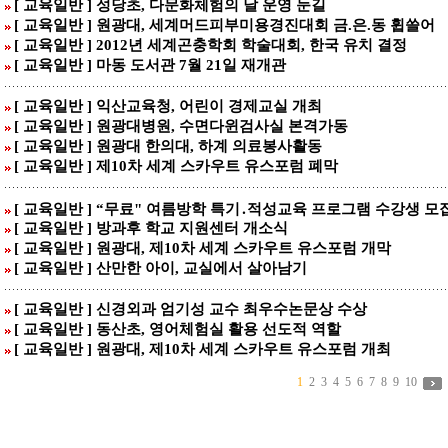
[ 교육일반 ] 성당초, 다문화체험의 날 운영 눈길
[ 교육일반 ] 원광대, 세계머드피부미용경진대회 금.은.동 휩쓸어
[ 교육일반 ] 2012년 세계곤충학회 학술대회, 한국 유치 결정
[ 교육일반 ] 마동 도서관 7월 21일 재개관
[ 교육일반 ] 익산교육청, 어린이 경제교실 개최
[ 교육일반 ] 원광대병원, 수면다윈검사실 본격가동
[ 교육일반 ] 원광대 한의대, 하계 의료봉사활동
[ 교육일반 ] 제10차 세계 스카우트 유스포럼 폐막
[ 교육일반 ] “무료" 여름방학 특기․적성교육 프로그램 수강생 모
[ 교육일반 ] 방과후 학교 지원센터 개소식
[ 교육일반 ] 원광대, 제10차 세계 스카우트 유스포럼 개막
[ 교육일반 ] 산만한 아이, 교실에서 살아남기
[ 교육일반 ] 신경외과 엄기성 교수 최우수논문상 수상
[ 교육일반 ] 동산초, 영어체험실 활용 선도적 역할
[ 교육일반 ] 원광대, 제10차 세계 스카우트 유스포럼 개최
1
2
3
4
5
6
7
8
9
10