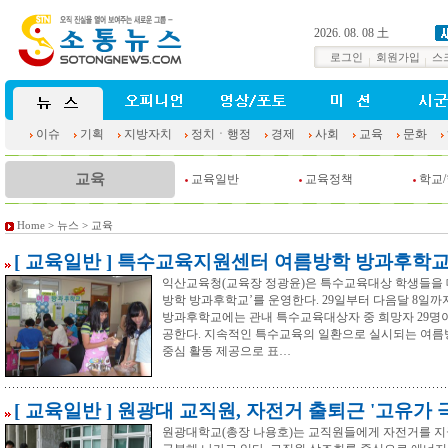
2026. 08. 08 土
로그인
회원가입
스
이슈
기획
지방자치
정치ㆍ행정
경제
사회
교육
문화
교육
교육일반
교육정책
학교
Home
>
뉴스
> 교육
[ 교육일반 ] 특수교육지원센터 여름방학 방과후학교
익산교육청(교육장 정광윤)은 특수교육대상 학생들을 
방학 방과후학교’를 운영한다. 29일부터 다음달 8
방과후학교에는 관내 특수교육대상자 중 희망자 29명이
공한다. 지속적인 특수교육의 일환으로 실시되는 여
중심 활동 제공으로 표…
[ 교육일반 ] 원광대 교직원, 자전거 출퇴근 '고유가 
원광대학교(총장 나용호)는 교직원들에게 자전거를 